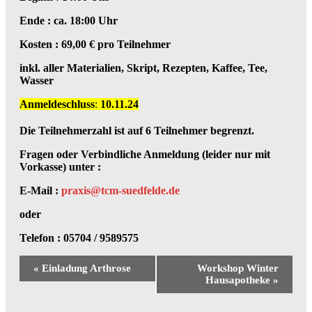
Ende : ca. 18:00 Uhr
Kosten : 69,00 € pro Teilnehmer
inkl. aller Materialien, Skript, Rezepten, Kaffee, Tee,
Wasser
Anmeldeschluss
:
10.11.24
Die Teilnehmerzahl ist auf 6 Teilnehmer begrenzt.
Fragen oder Verbindliche Anmeldung (leider nur mit
Vorkasse) unter :
E-Mail :
praxis@tcm-suedfelde.de
oder
Telefon : 05704 / 9589575
Veranstaltung-
«
Einladung Arthrose
Workshop Winter
Navigation
Hausapotheke
»