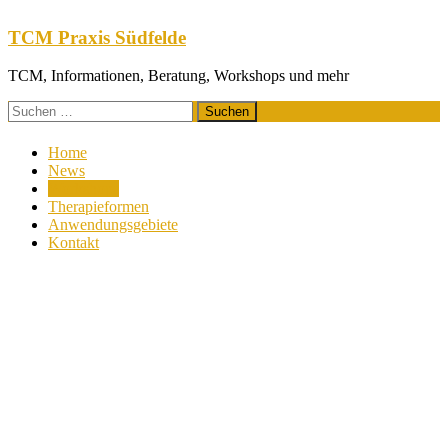
Zum
Inhalt
TCM Praxis Südfelde
springen
TCM, Informationen, Beratung, Workshops und mehr
Suchen
nach:
Home
News
Workshops
Therapieformen
Anwendungsgebiete
Kontakt