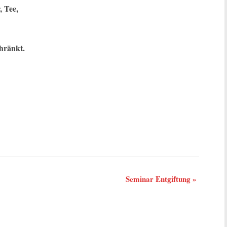
, Tee,
chränkt.
Seminar Entgiftung
»