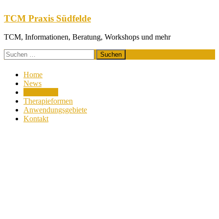
Zum
Inhalt
TCM Praxis Südfelde
springen
TCM, Informationen, Beratung, Workshops und mehr
Suchen
nach:
Home
News
Workshops
Therapieformen
Anwendungsgebiete
Kontakt