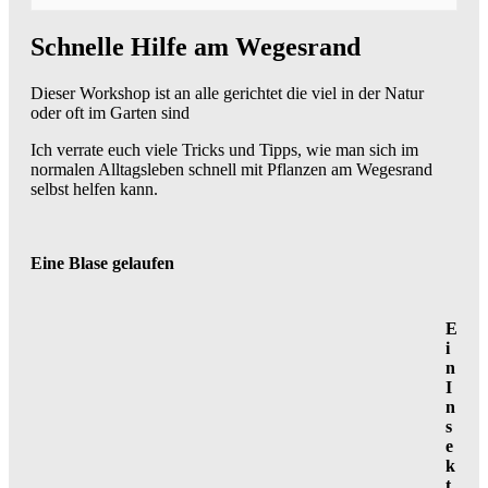
Schnelle Hilfe am Wegesrand
Dieser Workshop ist an alle gerichtet die viel in der Natur
oder oft im Garten sind
Ich verrate euch viele Tricks und Tipps, wie man sich im
normalen Alltagsleben schnell mit Pflanzen am Wegesrand
selbst helfen kann.
Eine Blase gelaufen
E
i
n
I
n
s
e
k
t