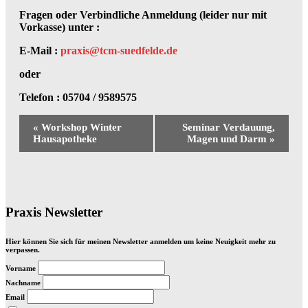
Fragen oder Verbindliche Anmeldung (leider nur mit
Vorkasse) unter :
E-Mail :
praxis@tcm-suedfelde.de
oder
Telefon : 05704 / 9589575
Veranstaltung-
«
Workshop Winter
Seminar Verdauung,
Navigation
Hausapotheke
Magen und Darm
»
Praxis Newsletter
Hier können Sie sich für meinen Newsletter anmelden um keine Neuigkeit mehr zu
verpassen.
Vorname
Nachname
Email