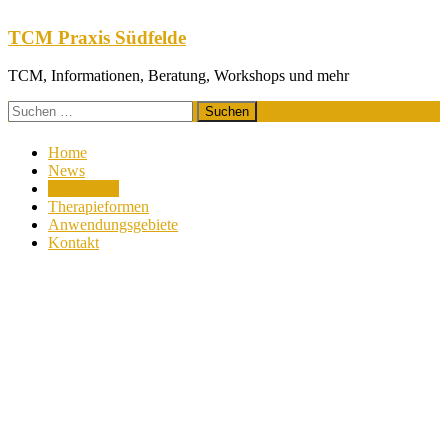
Zum
Inhalt
TCM Praxis Südfelde
springen
TCM, Informationen, Beratung, Workshops und mehr
Suchen
nach:
Home
News
Workshops
Therapieformen
Anwendungsgebiete
Kontakt