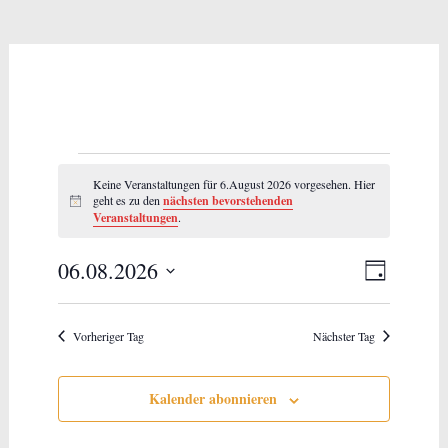
Veranstaltungen
Keine Veranstaltungen für 6.August 2026 vorgesehen. Hier
für
geht es zu den
nächsten bevorstehenden
Hinweis
Veranstaltungen
.
6.August
Ansich
06.08.2026
Verans
2026
Tag
Datum
Ansich
Naviga
wählen.
Naviga
Vorheriger Tag
Nächster Tag
Kalender abonnieren