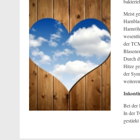
bakteriel
Meist g
Harnbla
Harnröh
wesentli
der TCM 
Blasene
Durch di
Hitze ge
der Symp
weitere
Inkonti
Bei der 
In der 
gestärk